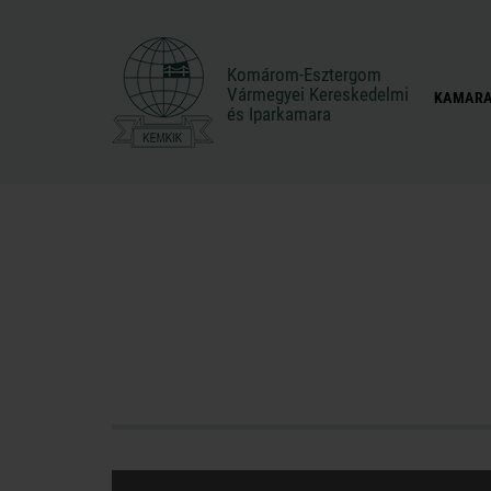
Komárom-Esztergom
Komárom-Esztergom
Vármegyei Kereskedelmi
Vármegyei Kereskedelmi
KAMARA
és Iparkamara
és Iparkamara