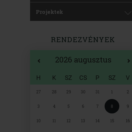
Projektek
RENDEZVÉNYEK
2026 augusztus
H
K
SZ
CS
P
SZ
V
Naptár
27
28
29
30
31
1
2
választó
3
4
5
6
7
8
9
10
11
12
13
14
15
16