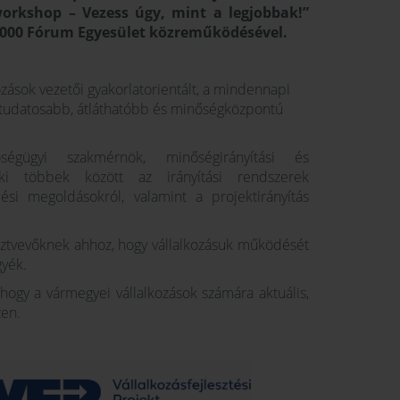
workshop – Vezess úgy, mint a legjobbak!”
9000 Fórum Egyesület közreműködésével.
kozások vezetői gyakorlatorientált, a mindennapi
tudatosabb, átláthatóbb és minőségközpontú
gügyi szakmérnök, minőségirányítási és
aki többek között az irányítási rendszerek
si megoldásokról, valamint a projektirányítás
sztvevőknek ahhoz, hogy vállalkozásuk működését
yék.
 hogy a vármegyei vállalkozások számára aktuális,
zen.