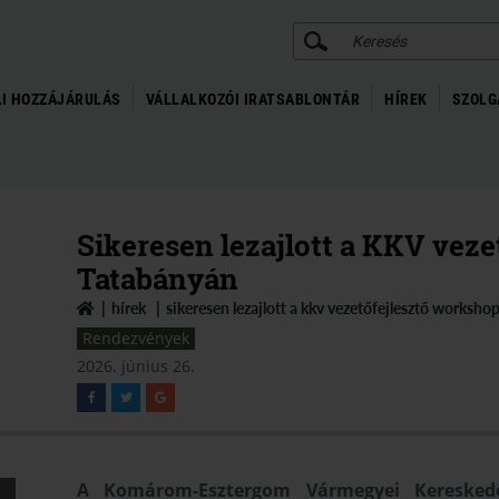
KERESÉS
I HOZZÁJÁRULÁS
VÁLLALKOZÓI IRATSABLONTÁR
HÍREK
SZOLG
Sikeresen lezajlott a KKV vez
Tatabányán
hírek
sikeresen lezajlott a kkv vezetőfejlesztő worksho
Rendezvények
2026. június 26.
A Komárom-Esztergom Vármegyei Kereskede