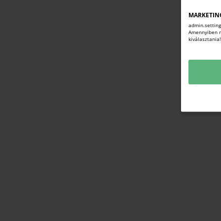
MARKETIN
admin.setting
Amennyiben mi
kiválasztania