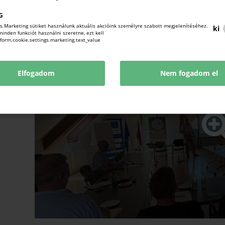
G
s.Marketing sütiket használunk aktuális akcióink személyre szabott megjelenítéséhez.
ki
nden funkciót használni szeretne, ezt kell
!form.cookie.settings.marketing.text_value
Elfogadom
Nem fogadom el