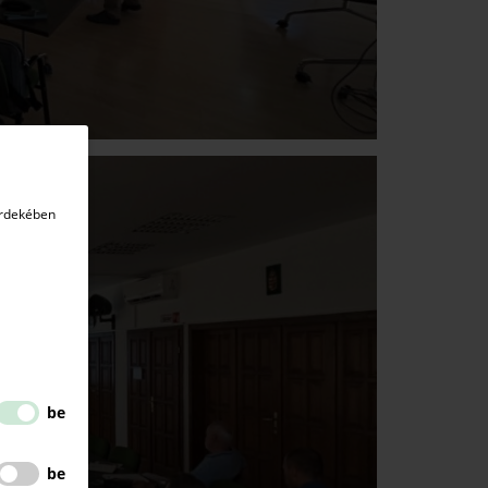
érdekében
be
be