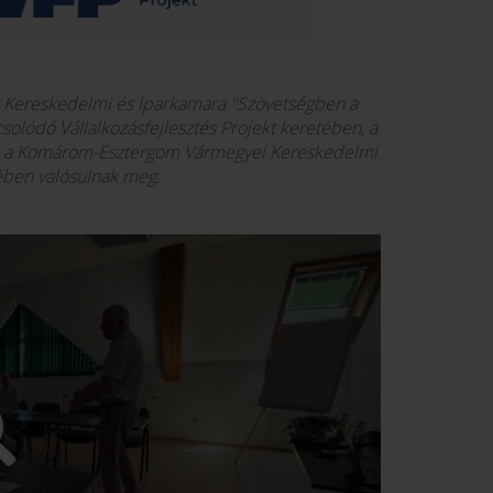
 Kereskedelmi és Iparkamara "Szövetségben a
olódó Vállalkozásfejlesztés Projekt keretében, a
s a Komárom-Esztergom Vármegyei Kereskedelmi
ében valósulnak meg.