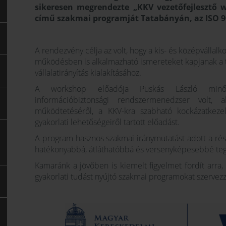
sikeresen megrendezte „KKV vezetőfejlesztő 
című szakmai programját Tatabányán, az ISO 
A rendezvény célja az volt, hogy a kis- és középvállal
működésben is alkalmazható ismereteket kapjanak a 
vállalatirányítás kialakításához.
A workshop előadója Puskás László minősé
információbiztonsági rendszermenedzser volt, 
működtetéséről, a KKV-kra szabható kockázatkezelé
gyakorlati lehetőségeiről tartott előadást.
A program hasznos szakmai iránymutatást adott a ré
hatékonyabbá, átláthatóbbá és versenyképesebbé teg
Kamaránk a jövőben is kiemelt figyelmet fordít arra,
gyakorlati tudást nyújtó szakmai programokat szervez