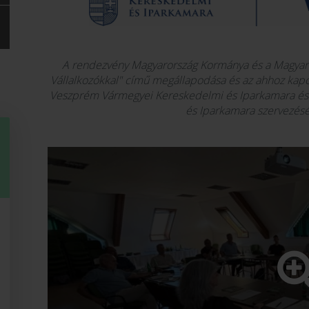
A rendezvény Magyarország Kormánya és a Magyar
Vállalkozókkal" című megállapodása és az ahhoz kapcs
Veszprém Vármegyei Kereskedelmi és Iparkamara é
és Iparkamara szervezés