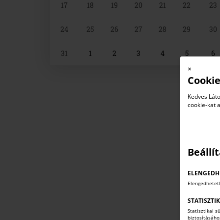
17
18
19
20
21
22
23
24
25
26
27
28
29
30
31
1
2
3
4
5
6
×
Cookie
Kedves Láto
cookie-kat 
Beállí
ELENGEDH
Elengedhetet
STATISZTI
Statisztikai 
biztosításáh