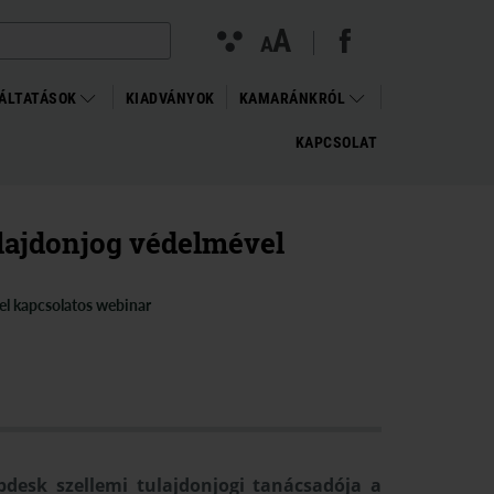
facebook megnyitása (új ablakban)
(open in new window)
Kontraszt
A
Betűméret
A
nézet
változtatása
ÁLTATÁSOK
KIADVÁNYOK
KAMARÁNKRÓL
KAPCSOLAT
ulajdonjog védelmével
vel kapcsolatos webinar
desk szellemi tulajdonjogi tanácsadója a