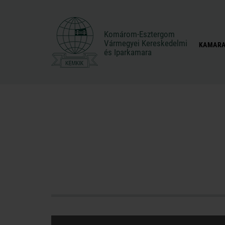
Komárom-Esztergom
Komárom-Esztergom
Vármegyei Kereskedelmi
Vármegyei Kereskedelmi
KAMARA
és Iparkamara
és Iparkamara