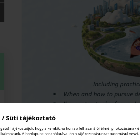
 / Süti tájékoztató
gató! Tájékoztatjuk, hogy a kemkik.hu honlap felhasználói élmény fokozásának 
alkalmazunk. A honlapunk használatával ön a tájékoztatásunkat tudomásul veszi.