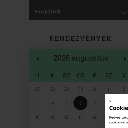
Projektek
RENDEZVÉNYEK
2026 augusztus
H
K
SZ
CS
P
SZ
V
Naptár
27
28
29
30
31
1
2
választó
×
3
4
5
6
7
8
9
Cookie
10
11
12
13
14
15
16
Kedves Láto
cookie-kat 