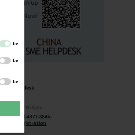
be
be
be
 – IP Helpdesk
QR kóddal lehetséges:
e5a5e-4938-4377-884b-
ec191/registration