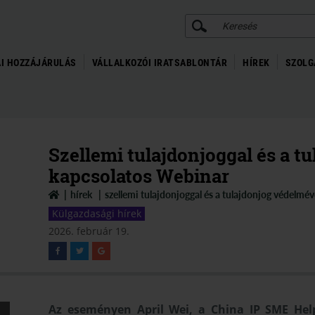
KERESÉS
I HOZZÁJÁRULÁS
VÁLLALKOZÓI IRATSABLONTÁR
HÍREK
SZOLG
Szellemi tulajdonjoggal és a t
kapcsolatos Webinar
hírek
szellemi tulajdonjoggal és a tulajdonjog védelmé
Külgazdasági hírek
2026. február 19.
Az eseményen April Wei, a China IP SME Help