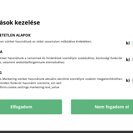
tások kezelése
ETETLEN ALAPOK
len sütiket használunk az oldal zavartalan működése érdekében.
ki
KA
sütiket használunk a tartalmak és hirdetések személyre szabásához, közösségi funkciók
ki
oz, valamint weboldalforgalmunk elemzéséhez.
G
Az eseményről bővebb információ itt érhető el:
s.Marketing sütiket használunk aktuális akcióink személyre szabott megjelenítéséhez.
ki
nden funkciót használni szeretne, ezt kell
Webinar | Made in China, But Who Owns the IP?
!form.cookie.settings.marketing.text_value
A regisztráció pedig a következő linken, vagy a lenti 
Elfogadom
Nem fogadom el
https://events.teams.microsoft.com/event/c64
9d999cfc1e5b@18604374-1b06-4643-83b6-13d4bd3