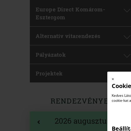
Europe Direct Komárom-
Esztergom
Alternatív vitarendezés
Pályázatok
Projektek
×
Cookie
Kedves Láto
RENDEZVÉNYEK
cookie-kat 
2026 augusztus
Beállí