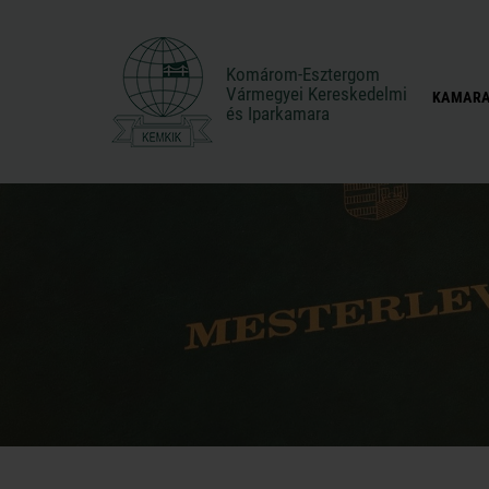
Komárom-Esztergom
Komárom-Esztergom
Vármegyei Kereskedelmi
Vármegyei Kereskedelmi
KAMARA
és Iparkamara
és Iparkamara