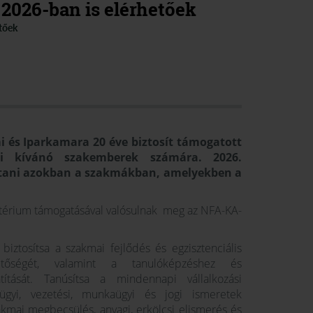
2026-ban is elérhetőek
tőek
és Iparkamara 20 éve biztosít támogatott
ni kívánó szakemberek számára.
2026.
ítani azokban a szakmákban, amelyekben a
sztérium támogatásával valósulnak meg az NFA-KA-
iztosítsa a szakmai fejlődés és egzisztenciális
hetőségét, valamint a tanulóképzéshez és
títását. Tanúsítsa a mindennapi vállalkozási
ügyi, vezetési, munkaügyi és jogi ismeretek
akmai megbecsülés, anyagi, erkölcsi elismerés és