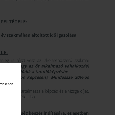
 FELTÉTELE
:
 év szakmában eltöltött idő igazolása
LE:
lenleg is részt vesz az iskolarendszerű szakmai
a jelölt (vagy az őt alkalmazó vállalkozás)
en bekapcsolódik a tanulóképzésbe
(2,5 hónapos képzésen). Mindössze 20%-os
érdekében
z összege tartalmazza a képzés és a vizsga díját,
aló részvételt is.)
ncs lehetőség képzés indítására, ez esetben