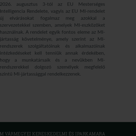
2026. augusztus 3-tól az EU Mesterséges
Intelligencia Rendelete, vagyis az EU MI-rendelet
új elvárásokat fogalmaz meg azokkal a
szervezetekkel szemben, amelyek MI-eszközöket
használnak. A rendelet egyik fontos eleme az MI-
jártasság követelménye, amely szerint az MI-
rendszerek szolgáltatóinak és alkalmazóinak
intézkedéseket kell tenniük annak érdekében,
hogy a munkatársaik és a nevükben MI-
rendszerekkel dolgozó személyek megfelelő
szintű MI-jártassággal rendelkezzenek.
 VÁRMEGYEI KERESKEDELMI ÉS IPARKAMARA