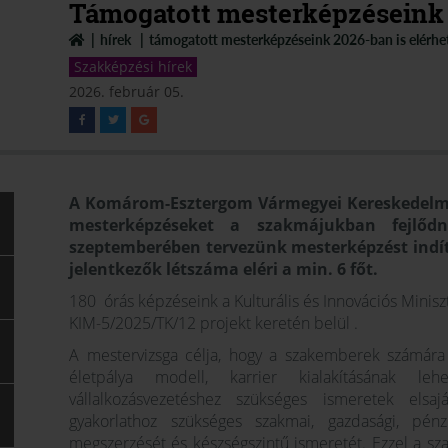
Támogatott mesterképzéseink 
hírek
támogatott mesterképzéseink 2026-ban is elérhe
Szakképzési hírek
2026. február 05.
A Komárom-Esztergom Vármegyei Kereskedelmi 
mesterképzéseket a szakmájukban fejlőd
szeptemberében tervezünk mesterképzést ind
jelentkezők létszáma eléri a min. 6 főt.
180 órás képzéseink a Kulturális és Innovációs Mini
KIM-5/2025/TK/12 projekt keretén belül .
A mestervizsga célja, hogy a szakemberek számára b
életpálya modell, karrier kialakításának le
vállalkozásvezetéshez szükséges ismeretek elsajá
gyakorlathoz szükséges szakmai, gazdasági, pénz
megszerzését és készségszintű ismeretét. Ezzel a sz