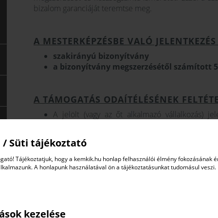
bizalom garanciáját teremtse meg.
A MESTERKÉPZÉSBE VALÓ JELENTKEZÉS
szakirányú bizonyítvány
a bizonyítvány megszerzésétől számított 5
A TÁMOGATÁS ODAÍTÉLÉSÉNEK FELTÉTE
A jelölt (vagy az őt alkalmazó vállalkozás) je
oktatáshoz kapcsolódó tanulóképzésben vagy
kötelezettséget vállal arra, hogy a jövőb
 / Süti tájékoztató
A jelölt köteles résztvenni a 180 órás 
hiányzás megengedett.
gató! Tájékoztatjuk, hogy a kemkik.hu honlap felhasználói élmény fokozásának 
alkalmazunk. A honlapunk használatával ön a tájékoztatásunkat tudomásul veszi.
Az önrész összege bruttó
204.000,- Ft / fő
(Az önrés
valamint az ünnepélyes mesterlevél átadó ünnepségen v
tások kezelése
Hat főnél alacsonyabb létszám esetén sajnos ni