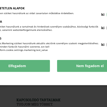
a jelöltek egyéni felkészülé
ETETLEN ALAPOK
len sütiket használunk az oldal zavartalan működése érdekében.
ki
BŐVEBB INF
KA
Vértesi Gabriella, 
sütiket használunk a tartalmak és hirdetések személyre szabásához, közösségi funkciók
ki
oz, valamint weboldalforgalmunk elemzéséhez.
Tel.: 0630/
G
E-mail:
vertesi.gabr
s.Marketing sütiket használunk aktuális akcióink személyre szabott megjelenítéséhez.
ki
nden funkciót használni szeretne, ezt kell
!form.cookie.settings.marketing.text_value
Elfogadom
Nem fogadom el
KAPCSOLÓDÓ TARTALMAK
TUDJON MEG TÖBBET.