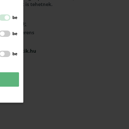
ses vizsgát is tehetnek.
be
ORMÁCIÓ:
képzési referens
be
954-8744
iella@kemkik.hu
be