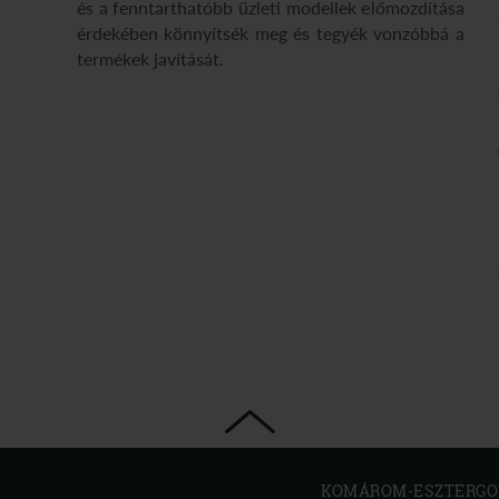
és a fenntarthatóbb üzleti modellek előmozdítása
érdekében könnyítsék meg és tegyék vonzóbbá a
termékek javítását.
KOMÁROM-ESZTERGOM