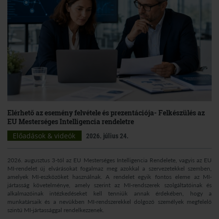
Elérhető az esemény felvétele és prezentációja- Felkészülés az
EU Mesterséges Intelligencia rendeletre
Előadások & videók
2026. július 24.
2026. augusztus 3-tól az EU Mesterséges Intelligencia Rendelete, vagyis az EU
MI-rendelet új elvárásokat fogalmaz meg azokkal a szervezetekkel szemben,
amelyek MI-eszközöket használnak. A rendelet egyik fontos eleme az MI-
jártasság követelménye, amely szerint az MI-rendszerek szolgáltatóinak és
alkalmazóinak intézkedéseket kell tenniük annak érdekében, hogy a
munkatársaik és a nevükben MI-rendszerekkel dolgozó személyek megfelelő
szintű MI-jártassággal rendelkezzenek.