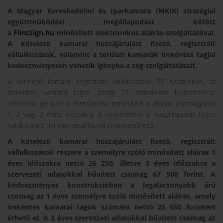
A Magyar Kereskedelmi és Iparkamara (MKIK) stratégiai
együttműködési megállapodást kötött
a
FlintSign.hu
minősített elektronikus aláírás-szolgáltatóval.
A kötelező kamarai hozzájárulást fizető, regisztrált
vállalkozások, valamint a területi kamarák önkéntes tagjai
kedvezményesen vehetik igénybe a cég szolgáltatásait.
A kötelező kamarai regisztrált vállalkozások 25 százalékos, az
önkéntes kamarai tagok pedig 27 százalékos kedvezményt
vehetnek igénybe a FlintSign.hu minősített e-aláírás csomagjaiból
1, 2 vagy 3 éves időszakra. A kedvezmény a megállapodás teljes
hatálya alatt minden vásárlásnál érvényesíthető.
A kötelező kamarai hozzájárulást fizető, regisztrált
vállalkozások részére a személyre szóló minősített aláírás 1
éves időszakra nettó 26 250, illetve 3 éves időszakra a
szervezeti adatokkal bővített csomag 67 500 forint. A
kedvezményes konstrukcióban a legalacsonyabb árú
csomag az 1 éves személyre szóló minősített aláírás, amely
önkéntes kamarai tagok számára nettó 25 550 forintért
érhető el. A 3 éves szervezeti adatokkal bővített csomag az