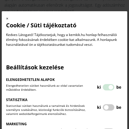
alapján automatikusan ellenőrzik a jogosultságot. Egy adószámhoz
egy kedvezményes csomag rendelhető.
×
A partnerség révén a
FlintSign.hu
minősített elektronikus aláírás
Cookie / Süti tájékoztató
szolgáltatása jelentős mértékben hozzájárul, ahhoz, hogy a Kamara
teljeskörűen lefedje a hazai digitális aláírási piacot, elérhetővé téve
Kedves Látogató! Tájékoztatjuk, hogy a kemkik.hu honlap felhasználói
a megbízható e-aláírási megoldásokat minden magyar vállalkozás
élmény fokozásának érdekében cookie-kat alkalmazunk. A honlapunk
használatával ön a tájékoztatásunkat tudomásul veszi.
számára. Az MKIK ezzel az együttműködéssel tovább támogatja a
vállalkozásokat és az önkéntes tagjait a digitalizációban, segítve
őket a költséghatékony és modern üzleti működésben.
Beállítások kezelése
ELENGEDHETETLEN ALAPOK
Elengedhetetlen sütiket használunk az oldal zavartalan
ki
be
működése érdekében.
STATISZTIKA
Statisztikai sütiket használunk a tartalmak és hirdetések
ki
be
személyre szabásához, közösségi funkciók biztosításához,
valamint weboldalforgalmunk elemzéséhez.
MARKETING