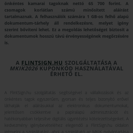
önkéntes kamarai tagoknak nettó 65 700 forint. A
csomagok korlátlan számú minősített aláírást
tartalmaznak. A felhasználók számára 1 GB-os felhő alapú
dokumentum-tárhely áll rendelkezésre, melyet igény
szerint bővíteni lehet. Ez a megoldás lehetőséget biztosít a
dokumentumok hosszú távú érvényességének megőrzésére
is.
A
FLINTSIGN.HU
SZOLGÁLTATÁSA A
MKIK2026
KUPONKÓD HASZNÁLATÁVAL
ÉRHETŐ EL.
A FlintSign.hu szolgáltatás segítségével a vállalkozások és az
önkéntes tagok egyszerűen, gyorsan és teljes bizonyító erővel
láthatják el aláírásukkal az elektronikus dokumentumokat,
jelentősen csökkentve a papíralapú adminisztrációt és
hatékonyabban teljesítve digitális ügyintézési kötelezettségeiket. A
kedvezmény igénybevételéhez elegendő a FlintSign.hu oldalon
igényelni a szolgáltatást, ahol a szolgáltató az MKIK nyilvántartása