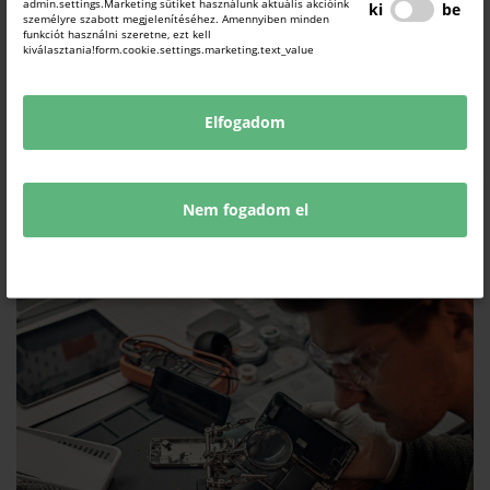
admin.settings.Marketing sütiket használunk aktuális akcióink
ki
be
személyre szabott megjelenítéséhez. Amennyiben minden
funkciót használni szeretne, ezt kell
kiválasztania!form.cookie.settings.marketing.text_value
Elfogadom
Forrás:
https://mkik.hu/hirek/ujabb-szolgaltatonal-erheto-
el-kedvezmenyes-elektronikus-alairasi-szolgaltatas
Nem fogadom el
KAPCSOLÓDÓ TARTALMAK
TUDJON MEG TÖBBET.