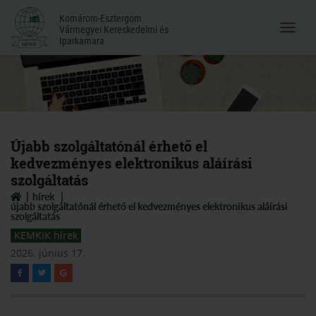
Komárom-Esztergom
Komárom-Esztergom
Vármegyei Kereskedelmi és
Menü
Vármegyei Kereskedelmi és
Iparkamara
Iparkamara
megnyi
Újabb szolgáltatónál érhető el
kedvezményes elektronikus aláírási
szolgáltatás
hírek
újabb szolgáltatónál érhető el kedvezményes elektronikus aláírási
szolgáltatás
KEMKIK hírek
2026. június 17.