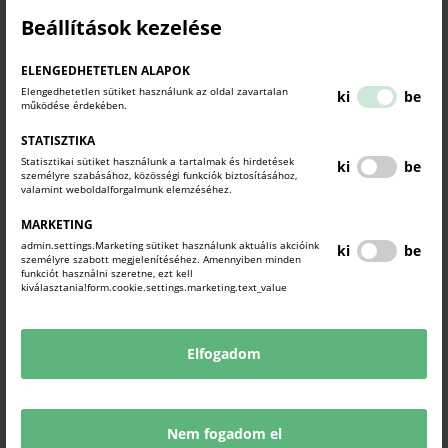
benyújtást megelőző 15 napban eleget tett adatszolgáltatási
Beállítások kezelése
köztelezettségének az NTAK-ban és rendelkezik legalább egy lezárt
üzleti évvel.
ELENGEDHETETLEN ALAPOK
Elengedhetetlen sütiket használunk az oldal zavartalan
ki
be
működése érdekében.
TOVÁBBI RÉSZLETEK, LETÖLTHETŐ
DOKUMETUMOK:
STATISZTIKA
Statisztikai sütiket használunk a tartalmak és hirdetések
ki
be
https://info.kisfaludyprogram.hu/videki-italuzletek-
személyre szabásához, közösségi funkciók biztosításához,
versenykepessegenek-tamogatasa
valamint weboldalforgalmunk elemzéséhez.
MARKETING
KAPCSOLÓDÓ TARTALMAK
admin.settings.Marketing sütiket használunk aktuális akcióink
ki
be
TUDJON MEG TÖBBET.
személyre szabott megjelenítéséhez. Amennyiben minden
funkciót használni szeretne, ezt kell
kiválasztania!form.cookie.settings.marketing.text_value
Elfogadom
Nem fogadom el