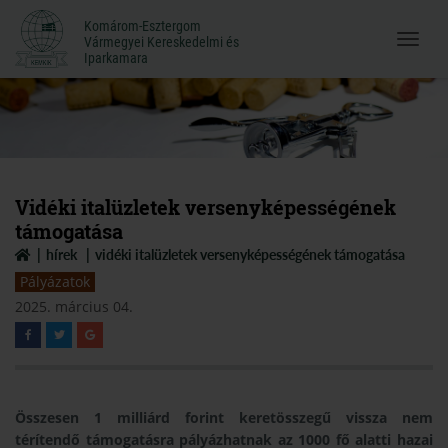
Komárom-Esztergom
Komárom-Esztergom
Vármegyei Kereskedelmi és
Menü
Vármegyei Kereskedelmi és
Iparkamara
Iparkamara
megnyi
Vidéki italüzletek versenyképességének
támogatása
hírek
vidéki italüzletek versenyképességének támogatása
Pályázatok
2025. március 04.
Összesen 1 milliárd forint keretösszegű vissza nem
térítendő támogatásra pályázhatnak az 1000 fő alatti hazai