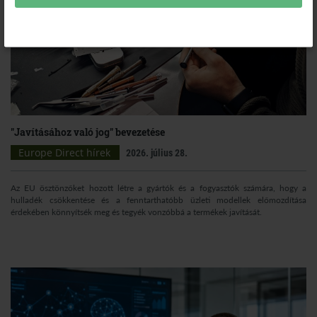
"Javításához való jog" bevezetése
Europe Direct hírek
2026. július 28.
Az EU ösztönzőket hozott létre a gyártók és a fogyasztók számára, hogy a
hulladék csökkentése és a fenntarthatóbb üzleti modellek előmozdítása
érdekében könnyítsék meg és tegyék vonzóbbá a termékek javítását.