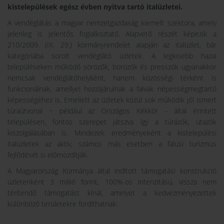
kistelepülések egész évben nyitva tartó italüzletei.
A vendéglátás a magyar nemzetgazdaság kiemelt szektora, amely
jelenleg is jelentős foglalkoztató. Alapvető részét képezik a
210/2009. (IX. 29.) kormányrendelet alapján az italüzlet, bár
kategóriába sorolt vendéglátó üzletek. A legkisebb hazai
településeken működő sörözők, borozók és presszók ugyanakkor
nemcsak vendéglátóhelyként, hanem közösségi térként is
funkcionálnak, amellyel hozzájárulnak a falvak népességmegtartó
képességéhez is. Emellett az üzletek közül sok működik jól ismert
túraútvonal − például az Országos Kékkör – által érintett
településen, fontos szerepet játszva így a túrázók, utazók
kiszolgálásában is. Mindezek eredményeként a kistelepülési
italüzletek az aktív, számos más esetben a falusi turizmus
fejlődését is előmozdítják.
A Magyarország Kormánya által indított támogatási konstrukció
üzletenként 3 millió forint, 100%-os intenzitású, vissza nem
térítendő támogatást kínál, amelyet a kedvezményezettek
különböző területekre fordíthatnak: