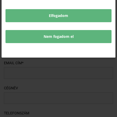
A rendezvény ingyenes, de regisztrációhoz kötött.
(Jelentkezési határidő: 2025.11.24.)
Elfogadom
Nem fogadom el
NÉV*
EMAIL CÍM*
CÉGNÉV
TELEFONSZÁM