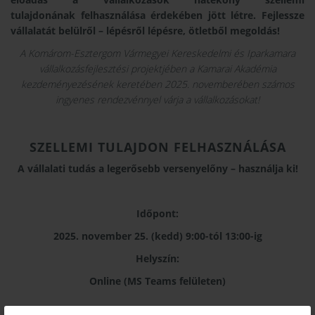
tulajdonának felhasználása érdekében jött létre. Fejlessze
vállalatát belülről – lépésről lépésre, ötletből megoldás!
A Komárom-Esztergom Vármegyei Kereskedelmi és Iparkamara
vállalkozásfejlesztési projektjében a Kamarai Akadémia
kezdeményezésének keretében 2025. novemberében számos
ingyenes rendezvénnyel várja a vállalkozásokat!
SZELLEMI TULAJDON FELHASZNÁLÁSA
A vállalati tudás a legerősebb versenyelőny – használja ki!
Időpont:
2025. november 25. (kedd) 9:00-tól 13:00-ig
Helyszín:
Online (MS Teams felületen)