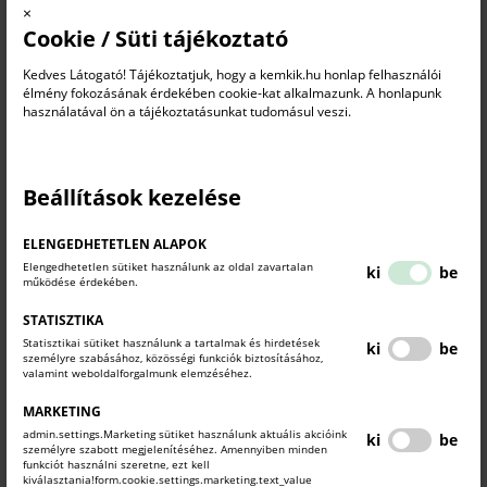
×
Hogyan védhetjük és hasznosíthatjuk legértékesebb
Cookie / Süti tájékoztató
erőforrásunkat, a tudást?
Az előadásunk olyan témákra fókuszál, mint a szabadalmi jogok
Kedves Látogató! Tájékoztatjuk, hogy a kemkik.hu honlap felhasználói
élmény fokozásának érdekében cookie-kat alkalmazunk. A honlapunk
gyakorlati kérdései, a Kaizen szemlélet alkalmazása, a javaslati
használatával ön a tájékoztatásunkat tudomásul veszi.
rendszerek kialakítása és működtetése, valamint a legjobb
ötletgyűjtő technikák. Bemutatjuk a belső tudástranszfer hatékony
módszereit is, amelyekkel a vállalati know-how nemcsak
Beállítások kezelése
megőrizhető, hanem folyamatosan fejleszthető.
Előadó: Sztrapkovics Balázs
(Több évtizedes vállalati tervezői és
ELENGEDHETETLEN ALAPOK
tanácsadói tapasztalattal rendelkezik és a Budapesti Műszaki és
Elengedhetetlen sütiket használunk az oldal zavartalan
ki
be
Gazdaságtudományi Egyetem Anyagmozgatási és Logisztikai
működése érdekében.
Rendszerek tanszékének aktív oktatója.)
STATISZTIKA
Statisztikai sütiket használunk a tartalmak és hirdetések
ki
be
személyre szabásához, közösségi funkciók biztosításához,
Építsen ötletalapú, fejlődésre hangolt vállalati kultúrát!
valamint weboldalforgalmunk elemzéséhez.
MARKETING
admin.settings.Marketing sütiket használunk aktuális akcióink
ki
be
személyre szabott megjelenítéséhez. Amennyiben minden
funkciót használni szeretne, ezt kell
JELENTKEZÉSI LAP
kiválasztania!form.cookie.settings.marketing.text_value