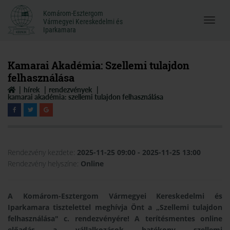
Komárom-Esztergom
Komárom-Esztergom
Vármegyei Kereskedelmi és
Menü
Vármegyei Kereskedelmi és
Iparkamara
Iparkamara
megnyi
Kamarai Akadémia: Szellemi tulajdon
felhasználása
hírek
rendezvények
kamarai akadémia: szellemi tulajdon felhasználása
Rendezvény kezdete:
2025-11-25 09:00
- 2025-11-25 13:00
Rendezvény helyszíne:
Online
A Komárom-Esztergom Vármegyei Kereskedelmi és
Iparkamara tisztelettel meghívja Önt a „Szellemi tulajdon
felhasználása" c. rendezvényére! A terítésmentes online
előadás a vállalkozások hatékony szellemi