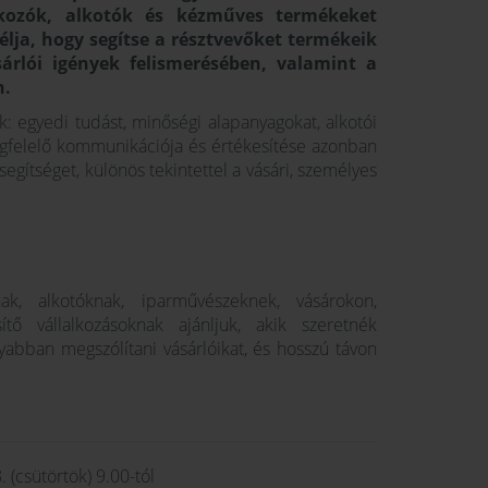
lkozók, alkotók és kézműves termékeket
lja, hogy segítse a résztvevőket termékeik
rlói igények felismerésében, valamint a
n.
 egyedi tudást, minőségi alapanyagokat, alkotói
gfelelő kommunikációja és értékesítése azonban
segítséget, különös tekintettel a vásári, személyes
k, alkotóknak, iparművészeknek, vásárokon,
tő vállalkozásoknak ajánljuk, akik szeretnék
abban megszólítani vásárlóikat, és hosszú távon
 (csütörtök) 9.00-tól