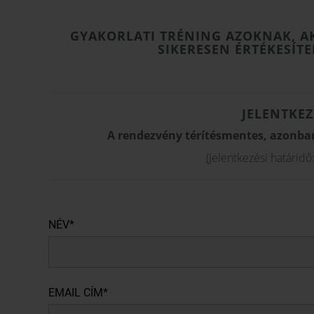
GYAKORLATI TRÉNING AZOKNAK, A
SIKERESEN ÉRTÉKESÍTE
JELENTKEZ
A rendezvény térítésmentes, azonban 
(Jelentkezési határidő
NÉV*
EMAIL CÍM*