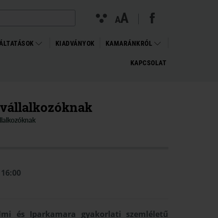
facebook megnyitása (új ablakban)
(open in new window)
Kontraszt
A
Betűméret
A
nézet
változtatása
ÁLTATÁSOK
KIADVÁNYOK
KAMARÁNKRÓL
KAPCSOLAT
 vállalkozóknak
llalkozóknak
 16:00
mi és Iparkamara gyakorlati szemléletű