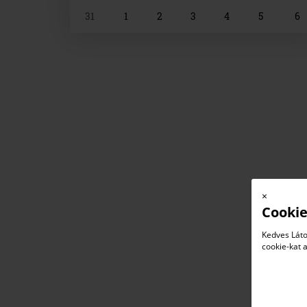
31
1
2
3
4
5
6
×
Cookie
Kedves Láto
cookie-kat 