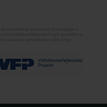
 Kereskedelmi és Iparkamara "Szövetségben a
olódó Vállalkozásfejlesztés Projekt keretében, a
s Iparkamara szervezésében valósul meg.