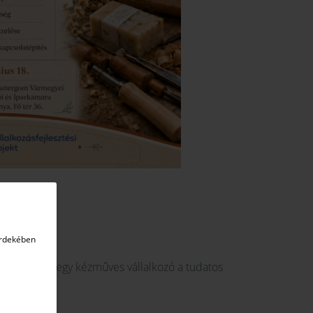
érdekében
Mit nyerhet egy kézműves vállalkozó a tudatos
es szemmel