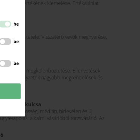
műves munka értékének kiemelése. Értékajánlat:
?
be
 vásárlók
különlegessé tétele. Visszatérő vevők megnyerése,
be
be
erfokon
 célú vásárlás megkülönböztetése. Ellenvetések
Tárgyalási helyzetek nagyobb megrendelések és
távú siker kulcsa
övetés közösségi médián, hírlevélen és új
gyfélápolás: alkalmi vásárlóból törzsvásárló. Az
ló