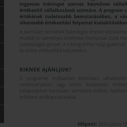
ingyenes tréninget szervez kézműves válla
értékesítő vállalkozások számára. A program cé
értékének tudatosabb bemutatásában, a vásá
sikeresebb értékesítési folyamat kialakításába
A kézműves termékek különleges értéket képviselnek:
munkát és személyes történetet hordoznak. Ezek me
tudatosságot igényel. A tréning ehhez nyújt gyakorlati 
és online értékesítési helyzetekre.
KIKNEK AJÁNLJUK?
A programot elsősorban kézműves vállalkozókna
rendezvényeken vagy online felületeken értékesí
tudatosabban bemutatni termékeik értékét, hatékony
erősíteni vevőkapcsolataikat.
Időpont:
2026.június 18.