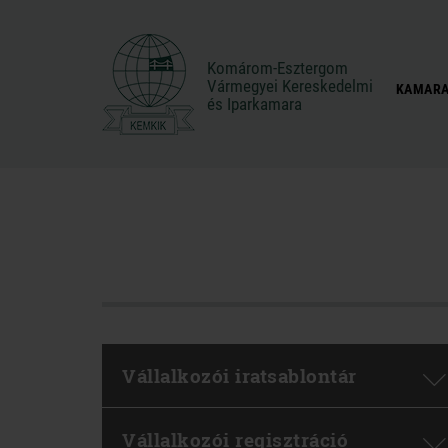
Komárom-Esztergom
Komárom-Esztergom
Vármegyei Kereskedelmi
Vármegyei Kereskedelmi
KAMARA
és Iparkamara
és Iparkamara
Vállalkozói iratsablontár
Vállalkozói regisztráció