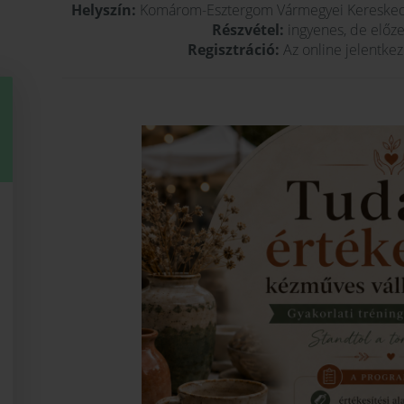
Helyszín:
Komárom-Esztergom Vármegyei Kereskedel
Részvétel:
ingyenes, de előzet
Regisztráció:
Az online jelentkezé