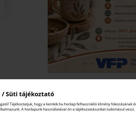
 / Süti tájékoztató
TERVEZETT PROGRAM
gató! Tájékoztatjuk, hogy a kemkik.hu honlap felhasználói élmény fokozásának 
9:00 – 9:10 | Köszöntő
alkalmazunk. A honlapunk használatával ön a tájékoztatásunkat tudomásul veszi.
Rövid bemutatkozás, a tréning céljainak ismertetése. 
értékesítésből?
9:10 – 10:30 | Az értékesítés alapkövei kézműv