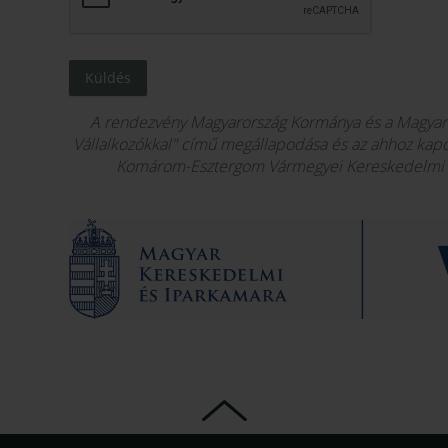
Küldés
A rendezvény Magyarország Kormánya és a Magyar
Vállalkozókkal" című megállapodása és az ahhoz kapcs
Komárom-Esztergom Vármegyei Kereskedelmi é