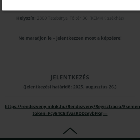
Időpont:
2025. szeptember 15. (hétfő)
Helyszín:
2800 Tatabánya, Fő tér 36. (KEMKIK székház)
Ne maradjon le – jelentkezzen most a képzésre!
JELENTKEZÉS
(Jelentkezési határidő: 2025. augusztus 26.)
https://rendezveny.mkik.hu/Rendezveny/Regisztracio/Esemen
token=Fcy54C5IfvasRDDzeybFKg==