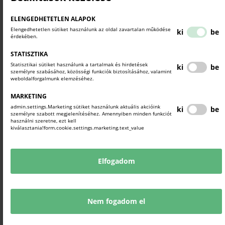
MI EZ A KÉPZÉS?
A Vállalkozásfejlesztési Projekt (VFP) részeként megvalósuló
ELENGEDHETETLEN ALAPOK
blended learning tanfolyam az alábbi elemekből áll:
Elengedhetetlen sütiket használunk az oldal zavartalan működése
ki
be
érdekében.
e-learning anyagok (videók, esettanulmányok);
STATISZTIKA
személyes konzultáció;
Statisztikai sütiket használunk a tartalmak és hirdetések
ki
be
tanúsítvány a teszt és részvétel után.
személyre szabásához, közösségi funkciók biztosításához, valamint
weboldalforgalmunk elemzéséhez.
KINEK AJÁNLJUK?
MARKETING
Kezdő vállalkozóknak,.
admin.settings.Marketing sütiket használunk aktuális akcióink
ki
be
továbbá azoknak, akiknek már működik a cégük, de
személyre szabott megjelenítéséhez. Amennyiben minden funkciót
használni szeretne, ezt kell
bizonytalanok pénzügyi, adminisztratív vagy stratégiai
kiválasztania!form.cookie.settings.marketing.text_value
kérdésekben.
MIÉRT ÉRDEMES JELENTKEZNI?
Elfogadom
Térítésmentes részvétel
Gyakorlati tudás, szakértői támogatás
E-learning + kontaktóra
Nem fogadom el
Hiteles tanúsítvány a végén