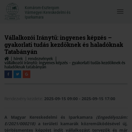
Komárom-Esztergom
Komárom-Esztergom
Vármegyei Kereskedelmi és
Menü
Vármegyei Kereskedelmi és
Iparkamara
Iparkamara
megnyi
Vállalkozói Iránytű: ingyenes képzés –
gyakorlati tudás kezdőknek és haladóknak
Tatabányán
hírek
rendezvények
vállalkozói iránytű: ingyenes képzés – gyakorlati tudás kezdőknek és
haladóknak tatabányán
Rendezvény kezdete:
2025-09-15 09:00
- 2025-09-15 17:00
A Magyar Kereskedelmi és Iparkamara
(Engedélyszám:
E/2021/000218)
a területi kamarák közreműködésével új,
térítésmentes képzést indít vállalkozást tervezők és már