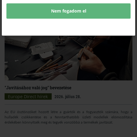
Nem fogadom el
"Javításához való jog" bevezetése
Europe Direct hírek
2026. július 28.
Az EU ösztönzőket hozott létre a gyártók és a fogyasztók számára, hogy a
hulladék csökkentése és a fenntarthatóbb üzleti modellek előmozdítása
érdekében könnyítsék meg és tegyék vonzóbbá a termékek javítását.