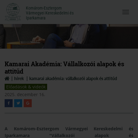
Komárom-Esztergom
Komárom-Esztergom
Vármegyei Kereskedelmi és
Menü
Vármegyei Kereskedelmi és
Iparkamara
Iparkamara
megnyi
Kamarai Akadémia: Vállalkozói alapok és
attitűd
hírek
kamarai akadémia: vállalkozói alapok és attitűd
Előadások & videók
2025. december 16.
A Komárom-Esztergom Vármegyei Kereskedelmi és
Iparkamara "Vállalkozói alapok és