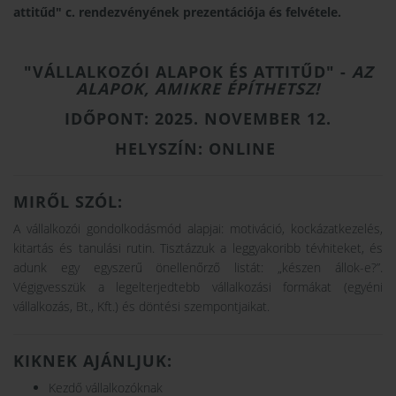
attitűd" c. rendezvényének prezentációja és felvétele.
"VÁLLALKOZÓI ALAPOK ÉS ATTITŰD" -
AZ
ALAPOK, AMIKRE ÉPÍTHETSZ!
IDŐPONT: 2025. NOVEMBER 12.
HELYSZÍN: ONLINE
MIRŐL SZÓL:
A vállalkozói gondolkodásmód alapjai: motiváció, kockázatkezelés,
kitartás és tanulási rutin. Tisztázzuk a leggyakoribb tévhiteket, és
adunk egy egyszerű önellenőrző listát: „készen állok-e?”.
Végigvesszük a legelterjedtebb vállalkozási formákat (egyéni
vállalkozás, Bt., Kft.) és döntési szempontjaikat.
KIKNEK AJÁNLJUK:
Kezdő vállalkozóknak