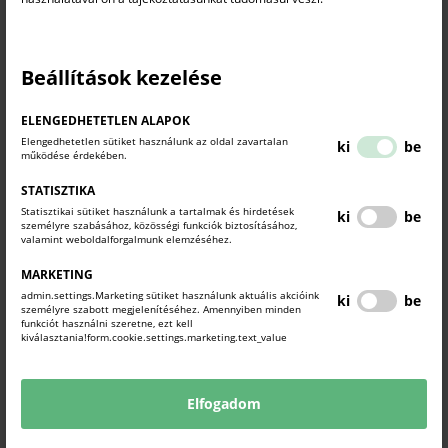
Beállítások kezelése
ELENGEDHETETLEN ALAPOK
Elengedhetetlen sütiket használunk az oldal zavartalan
ki
be
működése érdekében.
STATISZTIKA
Statisztikai sütiket használunk a tartalmak és hirdetések
ki
be
személyre szabásához, közösségi funkciók biztosításához,
valamint weboldalforgalmunk elemzéséhez.
Vállalkozói alapok és attitűd
2025-12-16
PPTX
MARKETING
admin.settings.Marketing sütiket használunk aktuális akcióink
ki
be
személyre szabott megjelenítéséhez. Amennyiben minden
funkciót használni szeretne, ezt kell
KAPCSOLÓDÓ TARTALMAK
kiválasztania!form.cookie.settings.marketing.text_value
TUDJON MEG TÖBBET.
Elfogadom