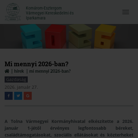
Komárom-Esztergom
Komárom-Esztergom
Vármegyei Kereskedelmi és
Menü
Vármegyei Kereskedelmi és
Iparkamara
Iparkamara
megnyi
Mi mennyi 2026-ban?
hírek
mi mennyi 2026-ban?
Gazdaság
2026. január 27.
A Tolna Vármegyei Kormányhivatal elkészítette a 2026.
január 1-jétől érvényes legfontosabb béreket,
családtámogatásokat, szociális ellátásokat és közterheket