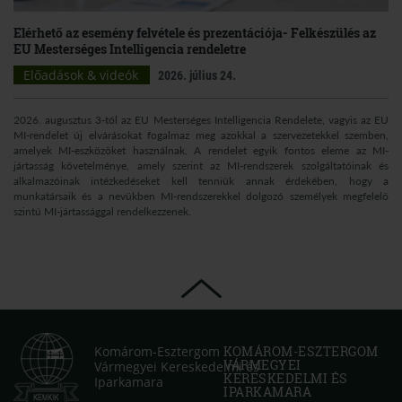
Elérhető az esemény felvétele és prezentációja- Felkészülés az
EU Mesterséges Intelligencia rendeletre
Előadások & videók
2026. július 24.
2026. augusztus 3-tól az EU Mesterséges Intelligencia Rendelete, vagyis az EU
MI-rendelet új elvárásokat fogalmaz meg azokkal a szervezetekkel szemben,
amelyek MI-eszközöket használnak. A rendelet egyik fontos eleme az MI-
jártasság követelménye, amely szerint az MI-rendszerek szolgáltatóinak és
alkalmazóinak intézkedéseket kell tenniük annak érdekében, hogy a
munkatársaik és a nevükben MI-rendszerekkel dolgozó személyek megfelelő
szintű MI-jártassággal rendelkezzenek.
Komárom-Esztergom
KOMÁROM-ESZTERGOM
VÁRMEGYEI
Vármegyei Kereskedelmi és
KERESKEDELMI ÉS
Iparkamara
IPARKAMARA