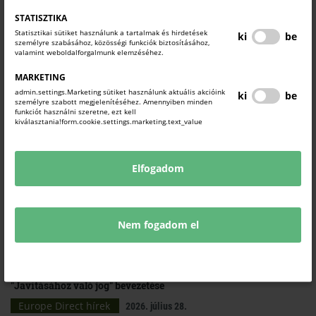
KAPCSOLÓDÓ TARTALMAK
TUDJON MEG TÖBBET.
STATISZTIKA
Statisztikai sütiket használunk a tartalmak és hirdetések
ki
be
személyre szabásához, közösségi funkciók biztosításához,
valamint weboldalforgalmunk elemzéséhez.
MARKETING
admin.settings.Marketing sütiket használunk aktuális akcióink
ki
be
személyre szabott megjelenítéséhez. Amennyiben minden
funkciót használni szeretne, ezt kell
kiválasztania!form.cookie.settings.marketing.text_value
Elfogadom
Nem fogadom el
"Javításához való jog" bevezetése
Europe Direct hírek
2026. július 28.