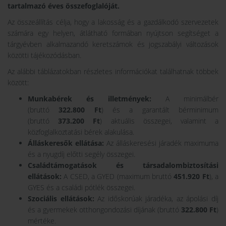
tartalmazó éves összefoglalóját.
Az összeállítás célja, hogy a lakosság és a gazdálkodó szervezetek
számára egy helyen, átlátható formában nyújtson segítséget a
tárgyévben alkalmazandó keretszámok és jogszabályi változások
közötti tájékozódásban.
Az alábbi táblázatokban részletes információkat találhatnak többek
között:
Munkabérek és illetmények:
A minimálbér
(bruttó
322.800 Ft
) és a garantált bérminimum
(bruttó
373.200 Ft
) aktuális összegei, valamint a
közfoglalkoztatási bérek alakulása.
Álláskeresők ellátása:
Az álláskeresési járadék maximuma
és a nyugdíj előtti segély összegei.
Családtámogatások és társadalombiztosítási
ellátások:
A CSED, a GYED (maximum bruttó
451.920 Ft
), a
GYES és a családi pótlék összegei.
Szociális ellátások:
Az időskorúak járadéka, az ápolási díj
és a gyermekek otthongondozási díjának (bruttó
322.800 Ft
)
mértéke.