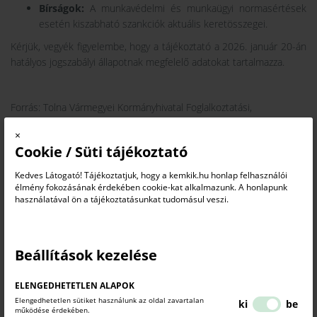
Bírságok:
A munkavédelmi és munkaügyi normasértések
esetén kiszabható szankciók aktuális keretösszegei.
Kérjük, vegyék figyelembe, hogy a tájékoztató a 2026. január 20-án
hatályos jogszabályi állapotnak megfelelő adatokat tartalmazza.
Forrás: Tolna Vármegyei Kormányhivatal Foglalkoztatási,
Foglalkoztatás-felügyeleti és Munkavédelmi Főosztály
×
Cookie / Süti tájékoztató
Kedves Látogató! Tájékoztatjuk, hogy a kemkik.hu honlap felhasználói
LETÖLTHETŐ DOKUMENTUM
élmény fokozásának érdekében cookie-kat alkalmazunk. A honlapunk
használatával ön a tájékoztatásunkat tudomásul veszi.
Beállítások kezelése
mi-mennyi-2026
2026-01-27
PDF
ELENGEDHETETLEN ALAPOK
Elengedhetetlen sütiket használunk az oldal zavartalan
ki
be
működése érdekében.