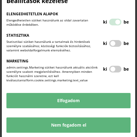
Beállítások kezelése
Külgazdasági és Külügyminisztérium, valamint az egyes országokba
akkreditált külképviseletei igyekeznek folyamatosan tájékozódni és
ELENGEDHETETLEN ALAPOK
a magyar állampolgárok részére széleskörű tájékoztatást nyújtani a
Elengedhetetlen sütiket használunk az oldal zavartalan
ki
be
rendelkezésre álló információk alapján. Ugyanakkor a beutazási,
működése érdekében.
tartózkodási feltételekre vonatkozó jogi szabályozás bármikor
STATISZTIKA
változhat az adott ország tekintetében, melyről a Külgazdasági és
Statisztikai sütiket használunk a tartalmak és hirdetések
Külügyminisztérium nem minden esetben kap tájékoztatást.
ki
be
személyre szabásához, közösségi funkciók biztosításához,
valamint weboldalforgalmunk elemzéséhez.
KAPCSOLÓDÓ TARTALMAK
MARKETING
TUDJON MEG TÖBBET.
admin.settings.Marketing sütiket használunk aktuális akcióink
ki
be
személyre szabott megjelenítéséhez. Amennyiben minden
funkciót használni szeretne, ezt kell
kiválasztania!form.cookie.settings.marketing.text_value
Elfogadom
Nem fogadom el