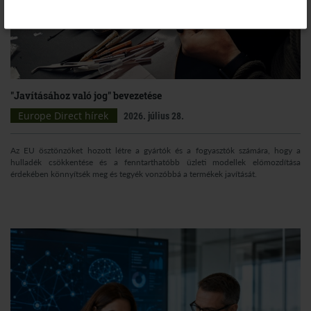
"Javításához való jog" bevezetése
Europe Direct hírek
2026. július 28.
Az EU ösztönzőket hozott létre a gyártók és a fogyasztók számára, hogy a
hulladék csökkentése és a fenntarthatóbb üzleti modellek előmozdítása
érdekében könnyítsék meg és tegyék vonzóbbá a termékek javítását.