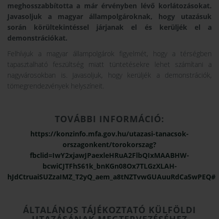
meghosszabbította a már érvényben lévő korlátozásokat.
Javasoljuk a magyar állampolgároknak, hogy utazásuk
során körültekintéssel járjanak el és kerüljék el a
demonstrációkat.
Felhívjuk a magyar állampolgárok figyelmét, hogy a térségben
tapasztalható feszültség miatt tüntetésekre lehet számítani a
nagyvárosokban is. Javasoljuk, hogy kerüljék a demonstrációk,
tömegrendezvények helyszíneit.
TOVÁBBI INFORMÁCIÓ:
https://konzinfo.mfa.gov.hu/utazasi-tanacsok-
orszagonkent/torokorszag?
fbclid=IwY2xjawJPaexleHRuA2FlbQIxMAABHW-
bcwiCJTFhS61k_bnKGn08Ox7TLGzXLAH-
hJdCtruaiSUZzaIMZ_T2yQ_aem_a8tNZTvwGUAuuRdCa5wPEQ#
ÁLTALÁNOS TÁJÉKOZTATÓ KÜLFÖLDI