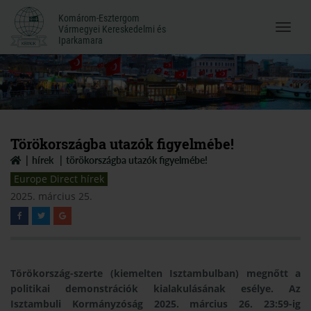
Komárom-Esztergom
Komárom-Esztergom
Vármegyei Kereskedelmi és
Menü
Vármegyei Kereskedelmi és
Iparkamara
Iparkamara
megnyi
Törökországba utazók figyelmébe!
hírek
törökországba utazók figyelmébe!
Europe Direct hírek
2025. március 25.
Törökország-szerte (kiemelten Isztambulban) megnőtt a
politikai demonstrációk kialakulásának esélye.
Az
Isztambuli Kormányzóság 2025. március 26. 23:59-ig