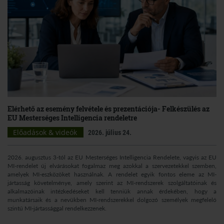
Elérhető az esemény felvétele és prezentációja- Felkészülés az
EU Mesterséges Intelligencia rendeletre
Előadások & videók
2026. július 24.
2026. augusztus 3-tól az EU Mesterséges Intelligencia Rendelete, vagyis az EU
MI-rendelet új elvárásokat fogalmaz meg azokkal a szervezetekkel szemben,
amelyek MI-eszközöket használnak. A rendelet egyik fontos eleme az MI-
jártasság követelménye, amely szerint az MI-rendszerek szolgáltatóinak és
alkalmazóinak intézkedéseket kell tenniük annak érdekében, hogy a
munkatársaik és a nevükben MI-rendszerekkel dolgozó személyek megfelelő
szintű MI-jártassággal rendelkezzenek.