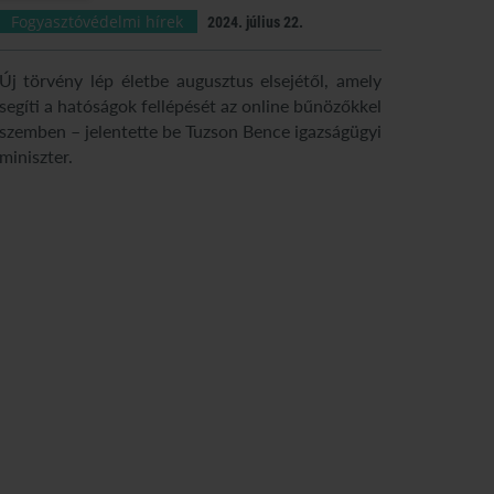
Fogyasztóvédelmi hírek
2024. július 22.
Új törvény lép életbe augusztus elsejétől, amely
segíti a hatóságok fellépését az online bűnözőkkel
szemben – jelentette be Tuzson Bence igazságügyi
miniszter.