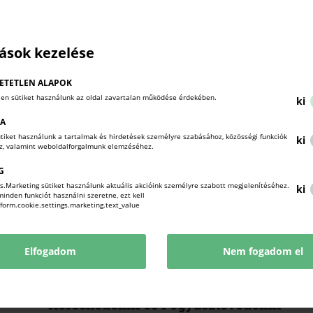
központi költségvetési szerv. Legfőbb céljuk a
magyar családok védelme, a fogyasztók és a
vállalkozások közötti piaci egyensúly biztosítása a
tások kezelése
piac két szegmense között.
ETETLEN ALAPOK
len sütiket használunk az oldal zavartalan működése érdekében.
ki
KA
sütiket használunk a tartalmak és hirdetések személyre szabásához, közösségi funkciók
ki
oz, valamint weboldalforgalmunk elemzéséhez.
G
s.Marketing sütiket használunk aktuális akcióink személyre szabott megjelenítéséhez.
ki
nden funkciót használni szeretne, ezt kell
!form.cookie.settings.marketing.text_value
Elfogadom
Nem fogadom el
2025. január 1-jétől feláll a Nemzeti
Kereskedelmi és Fogyasztóvédelmi