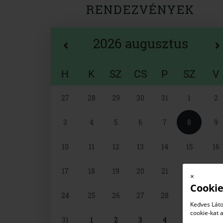
RENDEZVÉNYEK
2026 augusztus
H
K
SZ
CS
P
SZ
V
Naptár
27
28
29
30
31
1
2
választó
3
4
5
6
7
8
9
10
11
12
13
14
15
16
17
18
19
20
21
22
23
×
Cookie
24
25
26
27
28
29
30
Kedves Láto
cookie-kat 
31
1
2
3
4
5
6