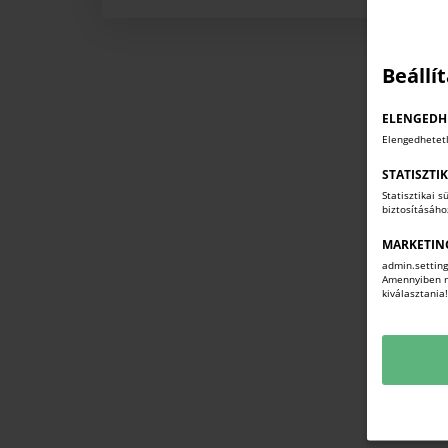
Beállí
ELENGEDH
Elengedhetet
STATISZTI
Statisztikai 
biztosításáh
MARKETIN
admin.setting
Amennyiben mi
kiválasztania