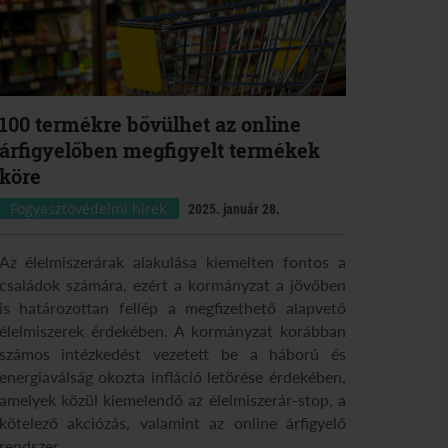
100 termékre bővülhet az online
árfigyelőben megfigyelt termékek
köre
Fogyasztóvédelmi hírek
2025. január 28.
Az élelmiszerárak alakulása kiemelten fontos a
családok számára, ezért a kormányzat a jövőben
is határozottan fellép a megfizethető alapvető
élelmiszerek érdekében. A kormányzat korábban
számos intézkedést vezetett be a háború és
energiaválság okozta infláció letörése érdekében,
amelyek közül kiemelendő az élelmiszerár-stop, a
kötelező akciózás, valamint az online árfigyelő
rendszer.