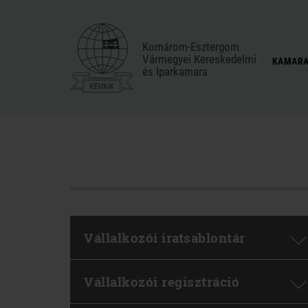
Komárom-Esztergom
Komárom-Esztergom
Vármegyei Kereskedelmi
Vármegyei Kereskedelmi
KAMARA
és Iparkamara
és Iparkamara
Vállalkozói iratsablontár
Vállalkozói regisztráció