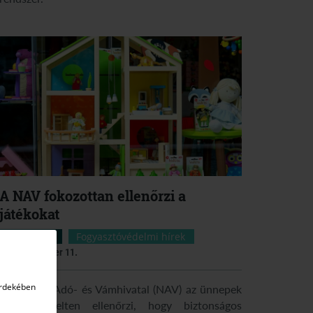
A NAV fokozottan ellenőrzi a
játékokat
NAV hírek
Fogyasztóvédelmi hírek
2024. december 11.
érdekében
A Nemzeti Adó- és Vámhivatal (NAV) az ünnepek
előtt kiemelten ellenőrzi, hogy biztonságos