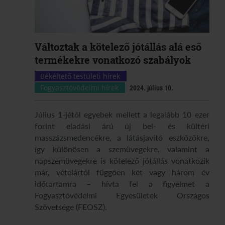
Változtak a kötelező jótállás alá eső
termékekre vonatkozó szabályok
Békéltető testületi hírek
Fogyasztóvédelmi hírek
2024. július 10.
Július 1-jétől egyebek mellett a legalább 10 ezer
forint eladási árú új bel- és kültéri
masszázsmedencékre, a látásjavító eszközökre,
így különösen a szemüvegekre, valamint a
napszemüvegekre is kötelező jótállás vonatkozik
már, vételártól függően két vagy három év
időtartamra – hívta fel a figyelmet a
Fogyasztóvédelmi Egyesületek Országos
Szövetsége (FEOSZ).