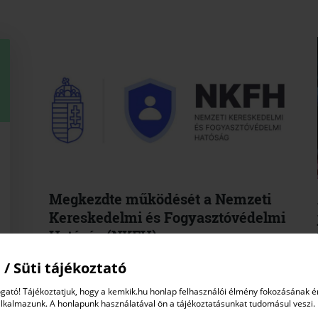
Megkezdte működését a Nemzeti
Kereskedelmi és Fogyasztóvédelmi
Hatóság (NKFH)
Fogyasztóvédelmi hírek
2025. január 09.
 / Süti tájékoztató
gató! Tájékoztatjuk, hogy a kemkik.hu honlap felhasználói élmény fokozásának 
Az NKFH a nemzetgazdasági miniszter irányítása
alkalmazunk. A honlapunk használatával ön a tájékoztatásunkat tudomásul veszi.
alá tartozó, központi hivatalként működő