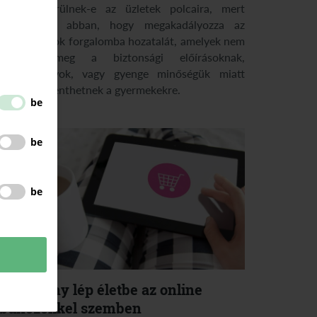
játékok kerülnek-e az üzletek polcaira, mert
elkötelezett abban, hogy megakadályozza az
olyan játékok forgalomba hozatalát, amelyek nem
felelnek meg a biztonsági előírásoknak,
hamisítványok, vagy gyenge minőségük miatt
veszélyt jelenthetnek a gyermekekre.
be
be
be
Új törvény lép életbe az online
bűnözőkkel szemben